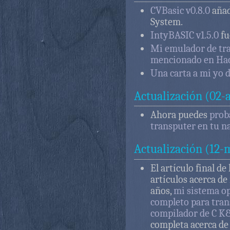
CVBasic v0.8.0
añad
System.
IntyBASIC v1.5.0
fu
Mi emulador de tra
mencionado en Ha
Una carta a mi yo d
Actualización (02-
Ahora puedes
prob
transputer en tu n
Actualización (12-
El artículo final de 
artículos acerca d
años,
mi sistema o
completo para tran
compilador de C K
completa acerca d