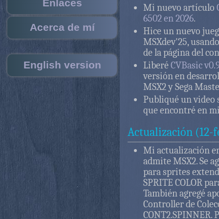
Enlaces
Mi nuevo artículo
6502 en 2026
.
Acerca de mí
Hice un nuevo jue
MSXdev'25, usando 
de la página del co
English version
Liberé
CVBasic v0.9
versión en desarrol
MSX2 y Sega Maste
Publiqué un video s
que encontré en m
Actualización (12-
Mi actualización e
admite MSX2. Se a
para sprites extend
SPRITE COLOR para p
También agregé apoy
Controller de Col
CONT2.SPINNER. Pu