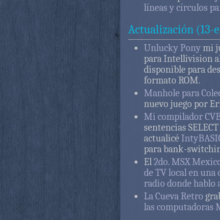
líneas y círculos p
Actualización (13-
Unlucky Pony
mi j
para Intellivision 
disponible para de
formato ROM.
Manhole para Cole
nuevo juego por Er
Mi compilador CVB
sentencias SELEC
actualicé
IntyBASI
para bank-switchin
El
2do. MSX Mexico 
de TV local en una 
radio donde hablo 
La Cueva Retro
gra
las computadoras 