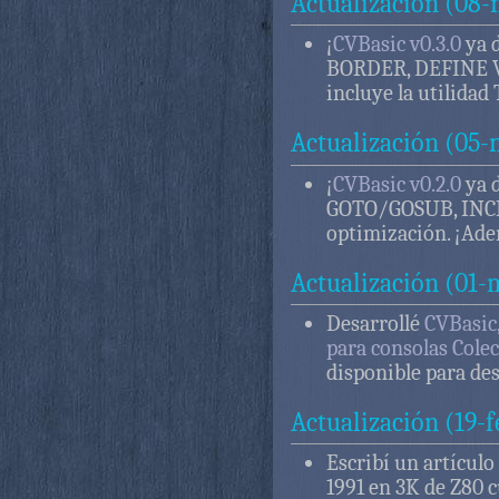
Actualización (08
¡
CVBasic v0.3.0
ya 
BORDER, DEFINE V
incluye la utilida
Actualización (05
¡
CVBasic v0.2.0
ya 
GOTO/GOSUB, INC
optimización. ¡Ade
Actualización (01-
Desarrollé
CVBasic
para consolas Cole
disponible para de
Actualización (19-
Escribí un artícul
1991 en 3K de Z80 c