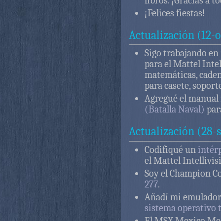
libros. ¡Gracias a t
¡Felices fiestas!
Actualización (12-
Sigo trabajando en
para el Mattel Inte
matemáticas, cadena
para casete, soport
Agregué el manual
(Batalla Naval)
para
Actualización (28-
Codifiqué un
intér
el Mattel Intellivis
Soy el Champion Co
277
.
Añadí mi emulador
sistema operativo 
El MSX Mexico Meet