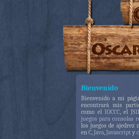
Bienvenido
Bienvenido a mi pág
encontrará mis parti
como el
IOCCC
, el
JS1
juegos para consolas r
los juegos de ajedrez
en
C
,
Java
,
Javascript
y