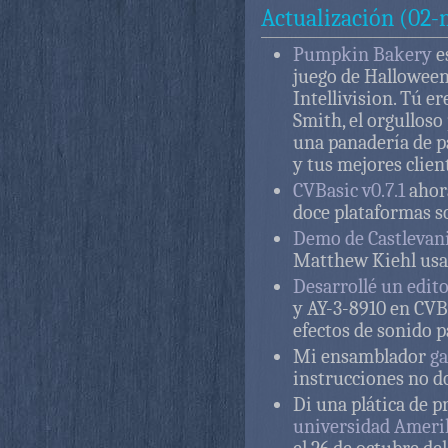
Actualización (02-
Pumpkin Bakery
e
juego de Halloween
Intellivision. Tú 
Smith, el orgulloso
una panadería de p
y tus mejores client
CVBasic v0.7.1
ahor
doce plataformas s
Demo de Castlevani
Matthew Kiehl usa
Desarrollé un edito
y AY-3-8910 en CVBa
efectos de sonido p
Mi ensamblador
g
instrucciones no d
Di una plática de 
universidad Ameri