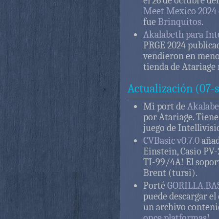
el 26 de octubre de
Meet Mexico 2024
fue
Brinquitos
.
Akalabeth para Inte
PRGE 2024 publicad
vendieron en menos
tienda de Atariage
Actualización (07-
Mi port de
Akalabet
por Atariage. Tiene
juego de Intellivis
CVBasic v0.7.0
añad
Einstein, Casio PV
TI-99/4A! El sopor
Brent (tursi).
Porté
GORILLA.BAS 
puede descargar el
un archivo conteni
once platformas
!