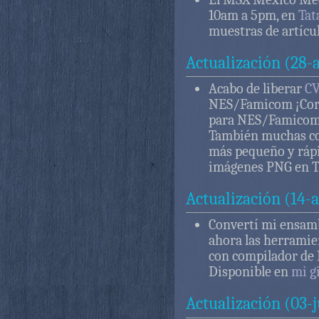
10am a 5pm, en
Tat
muestras de artícul
Actualización (28-
Acabo de liberar
CV
NES/Famicom ¡Corr
para NES/Famicom 
También muchas co
más pequeño y rápi
imágenes PNG en 
Actualización (14-
Convertí mi ensam
ahora las herrami
con compilador de P
Disponible en
mi g
Actualización (03-