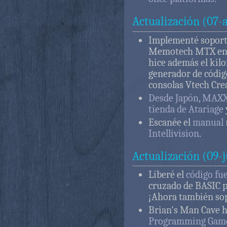
Actualización (07-
Implementé soport
Memotech MTX en
hice además el kil
generador de código
consolas Vtech Cre
Desde Japón, MAXX
tienda de Atariage
Escanée el
manual 
Intellivision
.
Actualización (09-
Liberé el
código fu
cruzado de BASIC p
¡Ahora también sop
Brian's Man Cave 
Programming Games