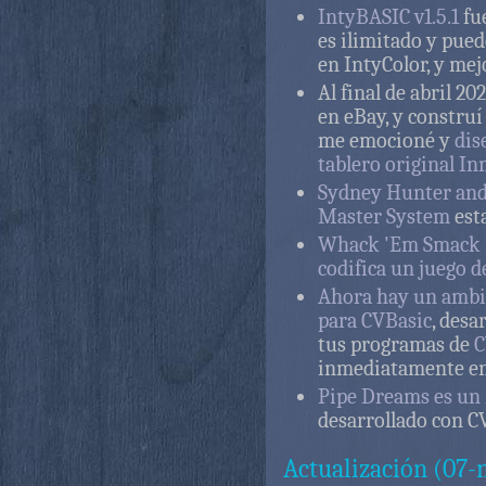
IntyBASIC v1.5.1
fu
es ilimitado y pue
en IntyColor, y mej
Al final de abril 2
en eBay, y construí
me emocioné y
dis
tablero original I
Sydney Hunter and 
Master System
esta
Whack 'Em Smack 
codifica un juego 
Ahora hay un ambi
para CVBasic
, desa
tus programas de
C
inmediatamente en
Pipe Dreams es un 
desarrollado con C
Actualización (07