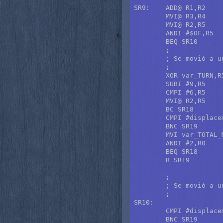
SR9:	ADD@ R1,R2	; Desplaza en la dirección.

	MVI@ R3,R4	; Cuadro origen.

	MVI@ R2,R5	; Cuadro destino.

	ANDI #$0F,R5	; ¿Cuadro vacío?

	BEQ SR10	; Sí, salta.

	;

	; Se movió a un cuadro que contiene algo.

	;

	XOR var_TURN,R5

	SUBI #9,R5	; ¿Es una captura válida?

	CMPI #6,R5

	MVI@ R2,R5

	BC SR18		; No, salta y evita.

	CMPI #displacement+16,R1	; ¿Moviendo un peón?

	BNC SR19	; No, salta a captura.

	MVI var_TOTAL_MOVEMENTS,R0

	ANDI #2,R0	; ¿Avance recto?

	BEQ SR18	; Sí, salta y evita..

	B SR19		; No, salta y captura.

	;

	; Se movió a un cuadro vacío.

	;

SR10:

	CMPI #displacement+16,R1	; ¿Moviendo un peón?

	BNC SR19	; No, salta a movimiento.
