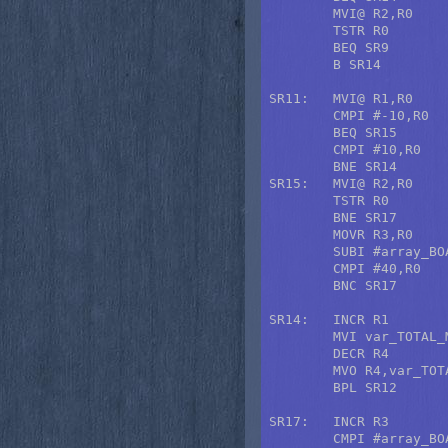
	MVI@ R2,R0

	TSTR R0		; ¿A un cuadro vacío?

	BEQ SR9		; Sí, sigue la línea de cuadros.

	B SR14

SR11:	MVI@ R1,R0

	CMPI #-10,R0

	BEQ SR15

	CMPI #10,R0

	BNE SR14

SR15:	MVI@ R2,R0

	TSTR R0		; ¿Peón a cuadro vacío?

	BNE SR17	; No, cancela movimiento de doble cuadro.

	MOVR R3,R0

	SUBI #array_BOARD+41,R0

	CMPI #40,R0	; ¿En primera línea superior o inferior?

	BNC SR17	; No, cancela movimiento de doble cuadro.

SR14:	INCR R1

	MVI var_TOTAL_MOVEMENTS,R4

	DECR R4

	MVO R4,var_TOTAL_MOVEMENTS

	BPL SR12

SR17:	INCR R3

	CMPI #array_BOARD+99,R3
