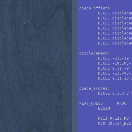
piece_offsets:

	DECLE displacement+16

	DECLE displacement+20

	DECLE displacement+0

	DECLE displacement+12

	DECLE displacement+8

	DECLE displacement+8

	DECLE displacement+8

displacement:

	DECLE -21,-19,-12,-8,8,12,19,21

	DECLE -10,10,-1,1

	DECLE 9,11,-9,-11

	DECLE -11,-9,-10,-20

	DECLE 9,11,10,20

piece_scores:

	DECLE 0,1,3,3,5,9

PLAY_CHESS:	PROC

	BEGIN

	MVII #-128,R0

	MVO R0,var_BEST_SCORE
