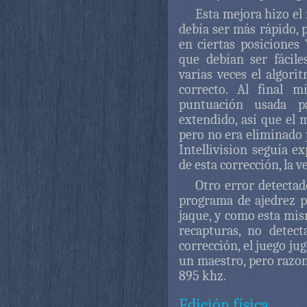
Esta mejora hizo el
debía ser más rápido, 
en ciertas posiciones
que debían ser fácil
varias veces el algori
correcto. Al final 
puntuación usada p
extendido, así que el
pero no era eliminado 
Intellivision seguía e
de esta corrección, la v
Otro error detectad
programa de ajedrez p
jaque, y como esta mis
recapturas, no detect
corrección, el juego jug
un maestro, pero razon
895 khz.
Edición física