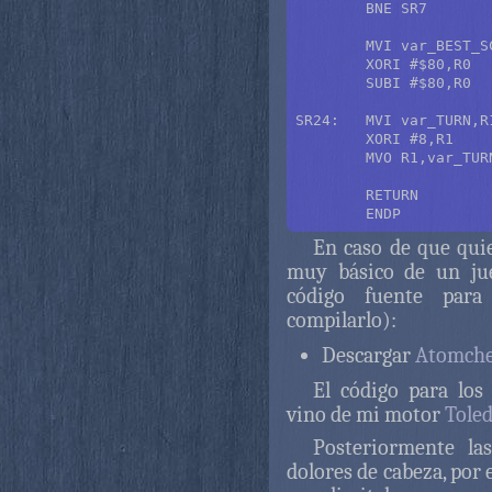
	BNE SR7

	MVI var_BEST_SCORE,R0

	XORI #$80,R0	; Extiende el signo.

	SUBI #$80,R0

SR24:	MVI var_TURN,R1

	XORI #8,R1

	MVO R1,var_TURN

	RETURN

En caso de que qui
muy básico de un jue
código fuente para
compilarlo):
Descargar
Atomches
El código para los
vino de mi motor
Tole
Posteriormente la
dolores de cabeza, por 