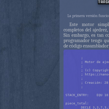
La primera versión funcion
Este motor simpl
completos del ajedrez,
Sin embargo, es tan 
programador tengo que
de código ensamblador
	;

	; Motor de ajedrez para Intellivision

	;

	; (c) Copyright 2023 Oscar Toledo G.

	; https://nanochess.org/

	;

	; Creación: 28-feb-2023.

	;

STACK_ENTRY:	EQU 10

piece_total:

	DECLE 3,3,7,3,3,7,7
