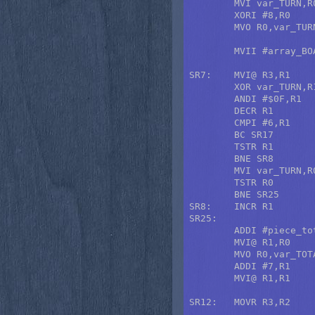
	MVI var_TURN,R0

	XORI #8,R0

	MVO R0,var_TURN

	MVII #array_BOARD+21,R3

SR7:	MVI@ R3,R1	; Lee el cuadro.

	XOR var_TURN,R1	; XOR con el lado actual.

	ANDI #$0F,R1	; Elimina bit de movido.

	DECR R1		; Translada a 0-5.

	CMPI #6,R1	; ¿Es frontera o cuadro vacío?

	BC SR17		; Sí, salta.

	TSTR R1		; ¿Es un peón?

	BNE SR8		; No, salta.

	MVI var_TURN,R0

	TSTR R0		; ¿Está jugando las negras?

	BNE SR25	; No, salta.

SR8:	INCR R1		; Invierte la dirección para el peón

SR25:

	ADDI #piece_total,R1

	MVI@ R1,R0

	MVO R0,var_TOTAL_MOVEMENTS

	ADDI #7,R1

	MVI@ R1,R1	; Offset de movimientos en R1.

SR12:	MOVR R3,R2	; Reinicia el cuadro destino.
