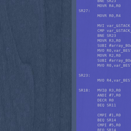
	BNE SR23

	MOVR R4,R0

SR27:

	MOVR R0,R4	; Nueva mejor puntuación.

	MVI var_&STACK,R0

	CMP var_&STACK_BASE,R0

	BNE SR23

	MOVR R3,R0

	SUBI #array_BOARD,R0

	MVO R0,var_BEST_ORIGIN

	MOVR R2,R0

	SUBI #array_BOARD,R0

	MVO R0,var_BEST_TARGET

SR23:

	MVO R4,var_BEST_SCORE

SR18:	MVI@ R3,R0

	ANDI #7,R0	; ¿Era un peón?

	DECR R0

	BEQ SR11	; Sí, verifica especial.

	CMPI #1,R0	; ¿Caballo?

	BEQ SR14	; Sí, termina movimiento.

	CMPI #5,R0	; ¿Rey?

	BEQ SR14	; Sí, termina movimiento.
