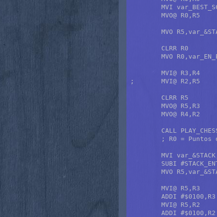
	MVI var_BEST_SCORE,R0	; Mejor puntuación hasta ahora.

	MVO@ R0,R5		; +9

	MVO R5,var_&STACK

	CLRR R0			

	MVO R0,var_EN_PASSANT

	MVI@ R3,R4		; R4 = Contenido del cuadro origen.

;	MVI@ R2,R5		; R5 = Contenido del cuadro destino.

	CLRR R5

	MVO@ R5,R3		; Limpia el cuadro origen.

	MVO@ R4,R2		; Limpia el cuadro destino.

	CALL PLAY_CHESS

	; R0 = Puntos de la respuesta.

	MVI var_&STACK,R5

	SUBI #STACK_ENTRY,R5

	MVO R5,var_&STACK

	MVI@ R5,R3	; +0

	ADDI #$0100,R3	; Restaura el cuadro origen.

	MVI@ R5,R2	; +1

	ADDI #$0100,R2	; Restaura el cuadro destino.
