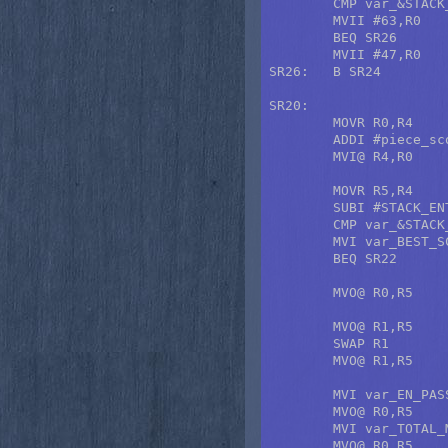
	CMP var_&STACK_BASE,R1	; ¿Es la primera respuesta a la computadora?

	MVII #63,R0		; Sí, puntuación máxima más extra.

	BEQ SR26	

	MVII #47,R0		; Sí, puntuación máxima.

SR26:	B SR24

SR20:

	MOVR R0,R4

	ADDI #piece_scores,R4

	MVI@ R4,R0		; Puntos de captura.

	MOVR R5,R4

	SUBI #STACK_ENTRY*2+4,R4		; Profundidad de búsqueda.

	CMP var_&STACK_BASE,R4

	MVI var_BEST_SCORE,R4

	BEQ SR22

	MVO@ R0,R5		; +4

	MVO@ R1,R5		; +5 Apuntador a la tabla de movimientos.

	SWAP R1

	MVO@ R1,R5		; +6

	MVI var_EN_PASSANT,R0	; Estado actual de captura al paso.

	MVO@ R0,R5		; +7

	MVI var_TOTAL_MOVEMENTS,R0	; Total de movimientos restantes.

	MVO@ R0,R5		; +8
