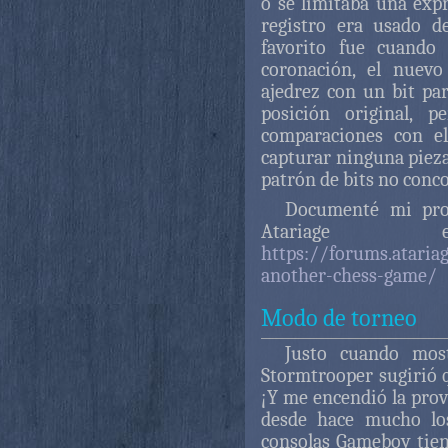
o se limitaba una expr
registro era usado d
favorito fue cuando 
coronación, el nuevo
ajedrez con un bit pa
posición original, p
comparaciones con el
capturar ninguna pieza
patrón de bits no conc
Documenté mi pro
Atariage
https://forums.atari
another-chess-game/
Modo de torneo
Justo cuando most
Stormtrooper sugirió 
¡Y me encendió la prov
desde hace mucho los
consolas Gameboy tien