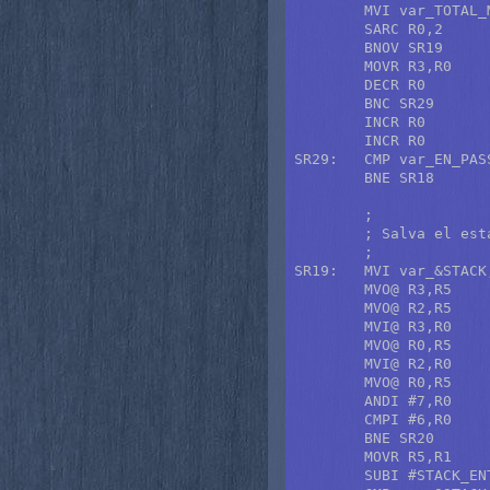
	MVI var_TOTAL_MOVEMENTS,R0

	SARC R0,2	; ¿Movimiento diagonal?

	BNOV SR19	; No, salta a movimiento.

	MOVR R3,R0

	DECR R0

	BNC SR29

	INCR R0

	INCR R0

SR29:	CMP var_EN_PASSANT,R0	; ¿Es una captura al paso válida?

	BNE SR18		; No, salta.

	;

	; Salva el estado actual en la pila simulada

	;

SR19:	MVI var_&STACK,R5

	MVO@ R3,R5		; +0 Cuadro origen.

	MVO@ R2,R5		; +1 Cuadro destino.

	MVI@ R3,R0		; Contenido del cuadro origen.

	MVO@ R0,R5		; +2

	MVI@ R2,R0		; Contenido del cuadro destino.

	MVO@ R0,R5		; +3

	ANDI #7,R0

	CMPI #6,R0		; ¿Rey capturado?

	BNE SR20		; No, salta.

	MOVR R5,R1

	SUBI #STACK_ENTRY*1+4,R1	
