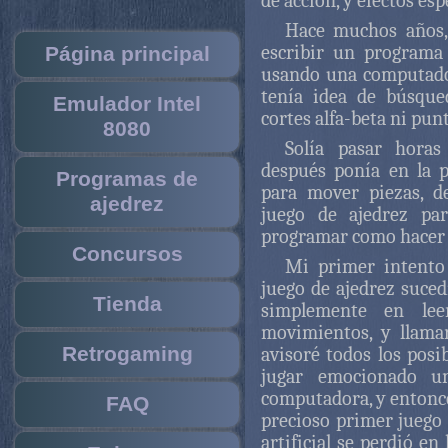
de acción, y efectos esp
Hace muchos años,
escribir un programa
Página principal
usando una computado
tenía idea de búsque
Emulador Intel
cortes alfa-beta ni pun
8080
Solía pasar horas
después ponía en la p
Programas de
para mover piezas, d
ajedrez
juego de ajedrez pa
programar como hacer 
Concursos
Mi primer intento
juego de ajedrez suced
Tienda
simplemente en leer
movimientos, y llama
Retrogaming
avisoré todos los posi
jugar emocionado u
computadora, y entonce
FAQ
precioso primer juego 
artificial se perdió en 