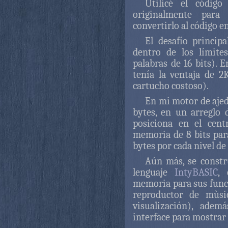
Utilicé el códi
originalmente par
convertirlo al código 
El desafío princi
dentro de los límites
palabras de 16 bits). 
tenía la ventaja de 
cartucho costoso).
En mi motor de ajed
bytes, en un arreglo 
posiciona en el cent
memoria de 8 bits par
bytes por cada nivel de 
Aún más, se constr
lenguaje
IntyBASIC
,
memoria para sus funci
reproductor de mùsi
visualización), adem
interface para mostrar 