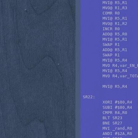
	MVI@ R5,R1	; +2

	MVO@ R1,R3	; Restaura el contenido del cuadro origen.

	COMR R0		; Hace negativa la nueva puntuación.

	MVI@ R5,R1	; +3

	MVO@ R1,R2	; Restaura el contenido del cuadro destino.

	INCR R0

	ADD@ R5,R0	; +4 Sustrae de la puntuación previa.

	MVI@ R5,R1	; +5

	SWAP R1

	ADD@ R5,R1	; +6

	SWAP R1

	MVI@ R5,R4	; +7

	MVO R4,var_EN_PASSANT

	MVI@ R5,R4	; +8

	MVO R4,var_TOTAL_MOVEMENTS

	MVI@ R5,R4	; +9

SR22:

	XORI #$80,R4	; Extiende el signo.

	SUBI #$80,R4

	CMPR R4,R0

	BLT SR23

	BNE SR27

	MVI _rand,R0

	ANDI #$2A,R0
