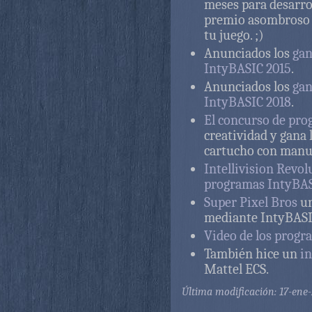
meses para desarrol
premio asombroso c
tu juego. ;)
Anunciados los
gan
IntyBASIC 2015
.
Anunciados los
gan
IntyBASIC 2018
.
El concurso de pr
creatividad y gana 
cartucho con manual
Intellivision Revol
programas IntyBA
Super Pixel Bros
un
mediante IntyBASI
Video de los progr
También hice un
i
Mattel ECS.
Última modificación: 17-ene