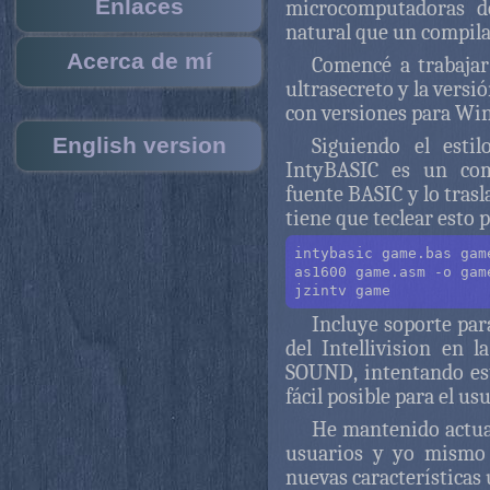
Enlaces
microcomputadoras d
natural que un compila
Acerca de mí
Comencé a trabajar
ultrasecreto y la versió
con versiones para Wi
English version
Siguiendo el esti
IntyBASIC es un com
fuente BASIC y lo tras
tiene que teclear esto 
intybasic game.bas game
as1600 game.asm -o game
jzintv game
Incluye soporte para
del Intellivision en
SOUND, intentando es
fácil posible para el us
He mantenido actua
usuarios y yo mismo
nuevas características ú