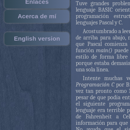
Enlaces
Tuve grandes proble
lenguaje BASIC orient
Acerca de mí
programación estruc
lenguajes Pascal y C.
Acostumbrado a leer
de arriba para abajo
English version
que Pascal comienza 
función
main()
puede 
estilo de forma libr
porque estaba demasia
una sola línea.
Intente muchas v
Programación C
por Br
vez tan pronto como 
pesar de que podía en
el siguiente progra
lenguaje era terrible 
de Fahrenheit a Cel
información para que 
No ayuda que el sig