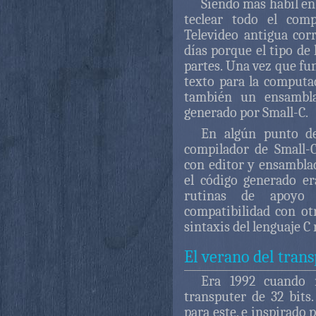
Siendo más hábil en
teclear todo el com
Televideo antigua co
días porque el tipo de 
partes. Una vez que fun
texto para la comput
también un ensambla
generado por Small-C.
En algún punto de 
compilador de Small-
con editor y ensambla
el código generado er
rutinas de apoyo 
compatibilidad con ot
sintaxis del lenguaje C 
El verano del tran
Era 1992 cuando 
transputer de 32 bits
para este, e inspirado 