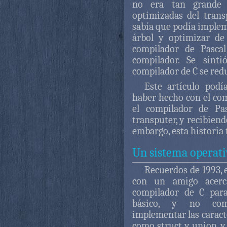
no era tan grande g
optimizadas del tran
sabía que podía implem
árbol y optimizar de
compilador de Pascal
compilador. Se sint
compilador de C se redu
Este artículo pod
haber hecho con el co
el compilador de Pas
transputer, y recibiend
embargo, esta historia
Un sistema operati
Recuerdos de 1993, 
con un amigo acer
compilador de C par
básico, y no com
implementar las caract
como struct y union, y