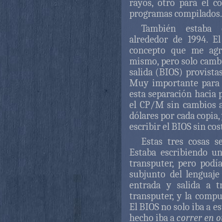
rayos, otro para el c
programas compilados.
También estaba 
alrededor de 1994. E
concepto que me agra
mismo, pero solo cambi
salida (BIOS) provista
Muy importante para 
esta separación hacia 
el CP/M sin cambios a
dólares por cada copia,
escribir el BIOS sin co
Estas tres cosas 
Estaba escribiendo u
transputer, pero podí
subjunto del lenguaje
entrada y salida a t
transputer, y la compu
El BIOS no solo iba a e
hecho iba a
correr en 