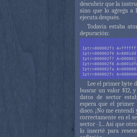
descubrir que la instr
sino que lo agrega a l
ejecuta después.
Todavía estaba ato
depuración:
Iptr=800002f3 A=ffffff
Iptr=800002f6 A=8001dd
Iptr=800002f7 A=000001
Iptr=800002f8 A=8001df
Iptr=800002fa A=000000
Lee el primer byte d
buscar un valor $12, y
datos de sector esta
espera que el primer b
disco. ¡No me entendí 
correctamente en el se
sector -1... Así que ot
lo inserté para reset