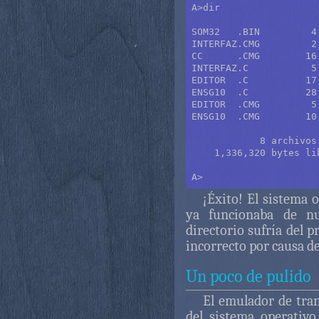
A>dir                 
SOM32   .BIN         4
INTERFAZ.CMG         2
CC      .CMG        16
INTERFAZ.C           5
EDITOR  .C          17
ENSG10  .C          28
EDITOR  .CMG         5
ENSG10  .CMG        10
            8 archivos
    1,336,320 bytes li
¡Éxito! El sistema 
ya funcionaba de nu
directorio sufría del 
incorrecto por causa d
Un poco de pulido
El emulador de tran
del sistema operativo