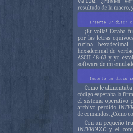
value
. ¿Puedes ver
resultado de la macro, 
¡Et voila! Estaba f
por las letras equivo
rutina hexadecima
hexadecimal de verdad.
ASCII 48-63 y yo esta
software de mi emulado
Como le alimentaba 
código esperaba la fir
el sistema operativo 
archivo perdido
INTE
de comandos. ¿Cómo co
Con un pequeño tru
INTERFAZ.C
y el com