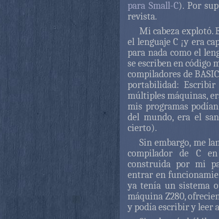
para Small-C
). Por su
revista.
Mi cabeza explotó. 
el lenguaje C ¡y era c
para nada como el leng
se escriben en código m
compiladores de BASIC 
portabilidad: Escrib
múltiples máquinas, er
mis programas podían
del mundo, era el san
cierto).
Sin embargo, me lan
compilador de C e
construida por mi p
entrar en funcionamien
ya tenía un sistema o
máquina Z280, ofrecien
y podía escribir y leer