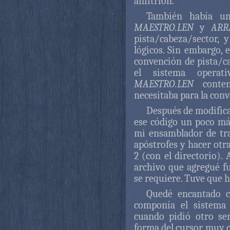
anfitrión.
También había una
MAESTRO.LEN
y
ARR
pista/cabeza/sector, 
lógicos. Sin embargo, 
convención de pista/c
el sistema operat
MAESTRO.LEN
conten
necesitaba para la con
Después de modific
ese código un poco má
mi ensamblador de tr
apóstrofes y hacer otra
2 (con el directorio).
archivo que agregué 
se requiere. Tuve que h
Quedé encantado c
componía el sistema 
cuando pidió otro ser
forma del cursor, muy c