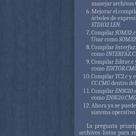
manejar archivos C
Mejorar el compil
árboles de expresi
STDIO2.LEN
.
Compilar
SOM32.c
Usar como
SOM32
Compilar
Interfaz
como
INTERFAZ.
Compilar
Editor.c
como
EDITOR.CM
Compilar
TC2.c
y 
CC.CMG
dentro del
Compilar
ENSG10.
como
ENSG10.CM
Ahora ya se puede 
sistema operativo
La pregunta princi
archivos listos para r