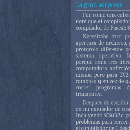
La gran sorpresa
Fue como una cubet
noté que el compilador
compilador de Pascal: 
Necesitaba otro p
apertura de archivos, 
protocolo diferente po
sistema operativo. I
porque tenía tres libr
computadora anfitrió
misma pero para TC2.
cambió a
q
en vez de
q
correr programas 
transputer.
Después de escribir
en mi emulador de tran
Incluyendo
SOM32.c
po
problemas para correr
el compilador de C desd