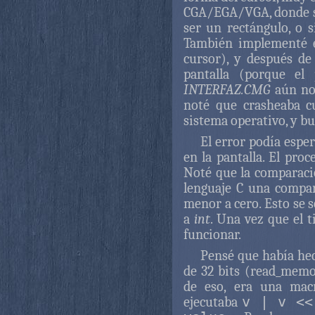
CGA/EGA/VGA, donde se
ser un rectángulo, o 
También implementé el
cursor), y después de
pantalla (porque el
INTERFAZ.CMG
aún no 
noté que crasheaba c
sistema operativo, y bus
El error podía esper
en la pantalla. El proc
Noté que la comparaci
lenguaje C una compa
menor a cero. Esto se 
a
int
. Una vez que el 
funcionar.
Pensé que había he
de 32 bits (read_memo
de eso, era una macr
ejecutaba
v | v <<