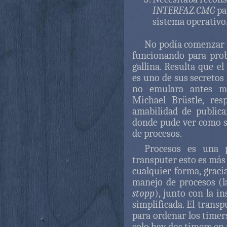
INTERFAZ.CMG
pa
sistema operativo
No podía comenzar e
funcionando para prob
gallina. Resulta que e
es uno de sus secretos
no emulara antes mi
Michael Brüstle, re
amabilidad de public
donde pude ver como s
de procesos.
Procesos es una p
transputer esto es más
cualquier forma, grac
manejo de procesos (l
stopp
), junto con la i
simplificada. El trans
para ordenar los timer
solo hay dos timers en