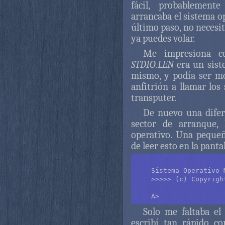
fácil, probablement
arrancaba el sistema o
último paso, no necesi
ya puedes volar.
Me impresiona c
STDIO.LEN
era un siste
mismo, y podía ser mo
anfitrión a llamar los
transputer.
De nuevo una difer
sector de arranque,
operativo. Una pequeñ
de leer esto en la pantal
    Sistema Operativo 
    >>>>> (c) Copyrigh
Solo me faltaba el
escribí tan rápido c