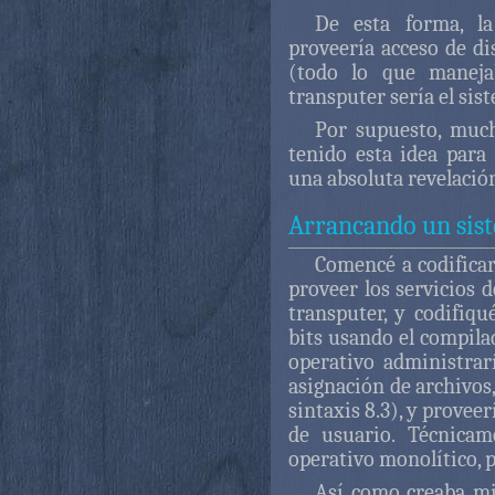
De esta forma, la
proveería acceso de dis
(todo lo que maneja
transputer sería el sis
Por supuesto, muc
tenido esta idea para
una absoluta revelació
Arrancando un sis
Comencé a codifica
proveer los servicios d
transputer, y codifiq
bits usando el compila
operativo administrar
asignación de archivos
sintaxis 8.3), y provee
de usuario. Técnicam
operativo monolítico, 
Así como creaba mi