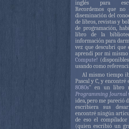
inglés para escu
Recordemos que no e
diseminación del cono
de libros, revistas y bo
de programación, hab
libro de la bibliot
información para darm
vez que descubrí que el
aprendí por mi mismo 
Compute!
(disponibles
usando como referencia
Al mismo tiempo ib
Pascal y C, y encontré e
8080s
" en un libro
Programming Journal 
idea, pero me pareció 
escribiera sus desa
encontré ningún artícul
de eso el compilador
(quien escribió un g