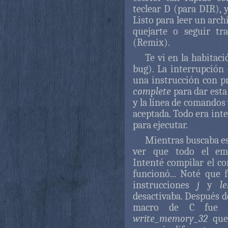
teclear D (para DIR), y
Listo para leer un arc
quejarte o seguir tr
(Remix).
Te vi en la habitac
bug). La interrupción
una instrucción con pr
complete
para dar esta
y la línea de comandos 
aceptada. Todo era in
para ejecutar.
Mientras buscaba es
ver que todo el emu
Intenté compilar el c
funcionó... Noté que f
instrucciones
j
y
l
desactivaba. Después d
macro de C fue la
write_memory_32
que 