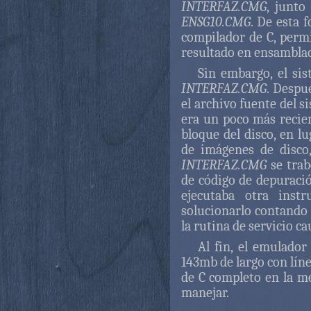
INTERFAZ.CMG
, junto
ENSG10.CMG
. De esta 
compilador de C, per
resultado en ensamblad
Sin embargo, el si
INTERFAZ.CMG
. Despu
el archivo fuente del si
era un poco más recien
bloque del disco, en l
de imágenes de disco
INTERFAZ.CMG
se trab
de código de depuració
ejecutaba otra instr
solucionarlo contando 
la rutina de servicio c
Al fin, el emulado
143mb de largo con lín
de C completo en la me
manejar.