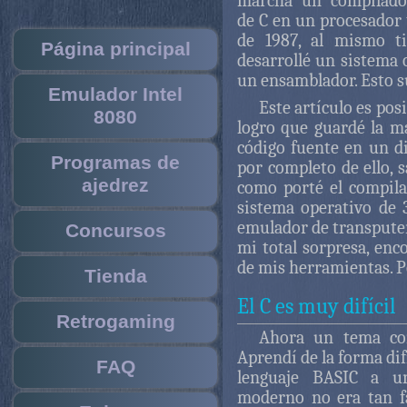
marcha un compilado
de C en un procesador
de 1987, al mismo t
Página principal
desarrollé un sistema 
un ensamblador. Esto s
Emulador Intel
Este artículo es pos
8080
logro que guardé la ma
código fuente en un d
Programas de
por completo de ello, 
ajedrez
como porté el compila
sistema operativo de 
emulador de transputer
Concursos
mi total sorpresa, en
de mis herramientas. P
Tienda
El C es muy difícil
Retrogaming
Ahora un tema co
Aprendí de la forma difí
FAQ
lenguaje BASIC a u
moderno no era tan f