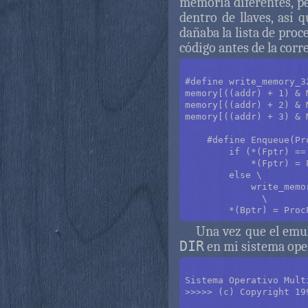
memoria diferentes, pe
dentro de llaves, así 
dañaba la lista de proce
código antes de la corr
#define write_memory_3
memory[((addr) + 1) & 
memory[((addr) + 2) & 
memory[((addr) + 3) & 
    #define Enqueue(Pr
        if (*(Fptr) ==
            *(Fptr) = P
        else \

            write_memo
              \

Una vez que el emul
DIR
en mi sistema ope
Sistema Operativo Mult
>>>>> (c) Copyright 19