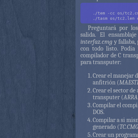
    ./tem -cc os/tc2.cm
Preguntará por lo
salida. El ensambla
interfaz.cmg
y fallaba,
con todo listo. Podí
compilador de C trans
para transputer:
Crear el manejar d
anfitrión (
MAEST
Crear el sector d
transputer (
ARRA
Compilar el compi
DOS.
Compilar a si mis
generado (
TC.CM
Crear un program