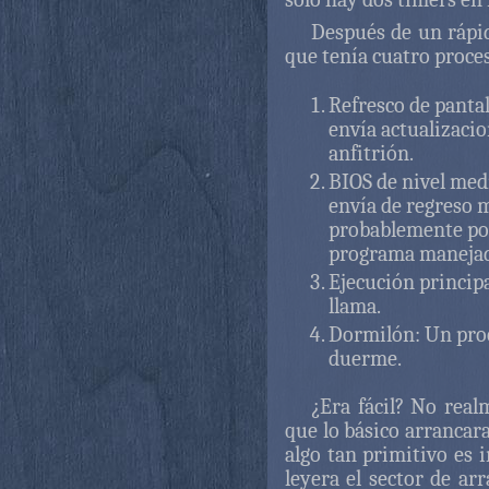
Después de un rápid
que tenía cuatro proce
Refresco de pantal
envía actualizacion
anfitrión.
BIOS de nivel medi
envía de regreso m
probablemente por
programa manejad
Ejecución principa
llama.
Dormilón: Un proc
duerme.
¿Era fácil? No real
que lo básico arrancar
algo tan primitivo es 
leyera el sector de ar